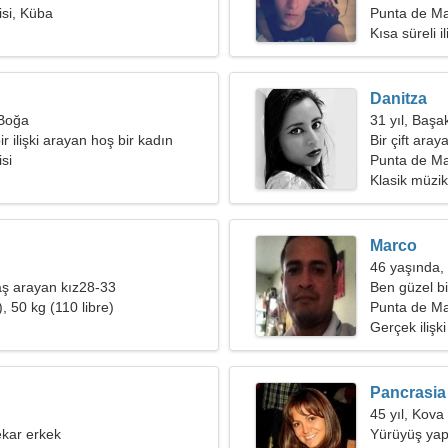
si, Küba
Punta de Ma
Kısa süreli il
Danitza
 Boğa
31 yıl, Başa
ir ilişki arayan hoş bir kadın
Bir çift aray
si
Punta de Ma
Klasik müzik
Marco
46 yaşında,
ş arayan kız28-33
Ben güzel bi
, 50 kg (110 libre)
yöneticisiyi
Punta de Ma
Gerçek ilişki
Pancrasia
45 yıl, Kova
kar erkek
Yürüyüş yapm