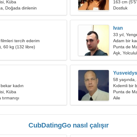
si, Küba
arıyorum
163 cm (5'5"
a, Doğada dinlenin
Dostluk
Ivan
33 yıl, Yeng
 filmleri tercih ederim
Adam bir kad
, 60 kg (132 libre)
Punta de Ma
Aşk, Yolculu
Yusveidy
58 yaşında,
 bekar kadın
Kıdemli bir
si, Küba
Punta de Ma
 tırmanışı
Aile
CubDatingGo nasıl çalışır