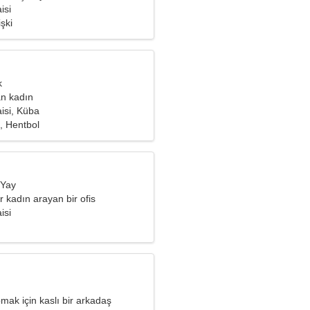
isi
işki
k
an kadın
isi, Küba
, Hentbol
 Yay
r kadın arayan bir ofis
m
isi
ak için kaslı bir arkadaş