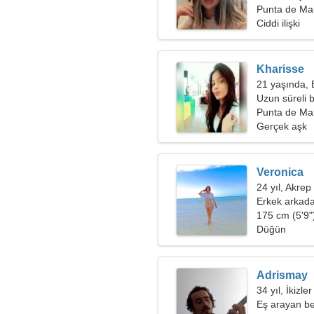
Punta de Mai
Ciddi ilişki
Kharisse
21 yaşında,
Uzun süreli b
Punta de Mai
Gerçek aşk
Veronica
24 yıl, Akrep
Erkek arkada
175 cm (5'9")
Düğün
Adrismay
34 yıl, İkizler
Eş arayan be