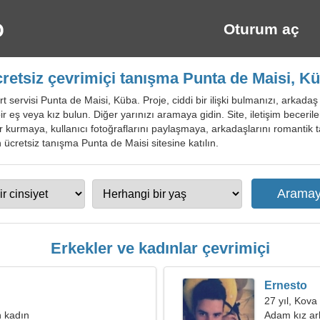
Oturum aç
retsiz çevrimiçi tanışma Punta de Maisi, K
t servisi Punta de Maisi, Küba. Proje, ciddi bir ilişki bulmanızı, arkada
r eş veya kız bulun. Diğer yarınızı aramaya gidin. Site, iletişim beceriler
iler kurmaya, kullanıcı fotoğraflarını paylaşmaya, arkadaşlarını romantik
için ücretsiz tanışma Punta de Maisi sitesine katılın.
Erkekler ve kadınlar çevrimiçi
Ernesto
27 yıl, Kova
 kadın
Adam kız ar