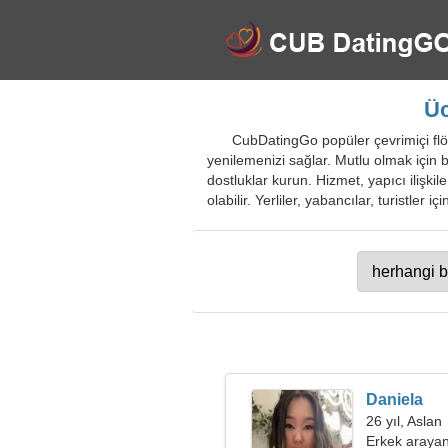
Üc
CubDatingGo popüler çevrimiçi flör
yenilemenizi sağlar. Mutlu olmak için bi
dostluklar kurun. Hizmet, yapıcı ilişk
olabilir. Yerliler, yabancılar, turistler 
Daniela
26 yıl, Aslan
Erkek arayan