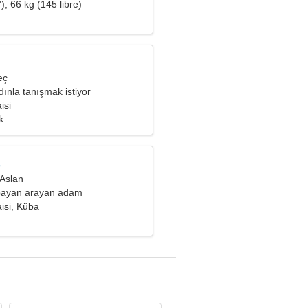
), 66 kg (145 libre)
eç
ınla tanışmak istiyor
isi
k
s
 Aslan
 bayan arayan adam
isi, Küba