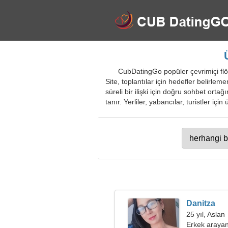
CubDatingGo popüler çevrimiçi flört
Site, toplantılar için hedefler belirlem
süreli bir ilişki için doğru sohbet ort
tanır. Yerliler, yabancılar, turistler iç
Danitza
25 yıl, Aslan
Erkek arayan