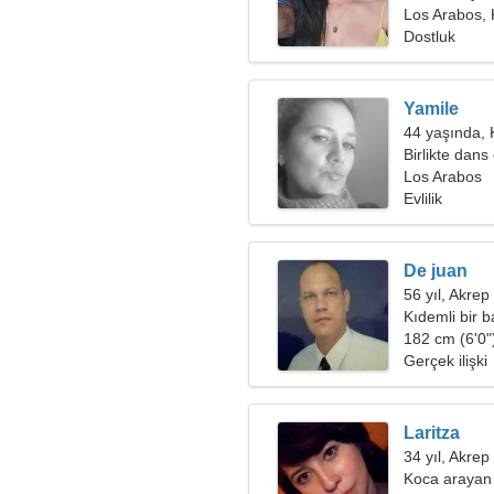
Los Arabos,
Dostluk
Yamile
44 yaşında,
Birlikte dan
ihtiyacım var
Los Arabos
Evlilik
De juan
56 yıl, Akrep
Kıdemli bir 
182 cm (6'0")
Gerçek ilişki
Laritza
34 yıl, Akrep
Koca arayan