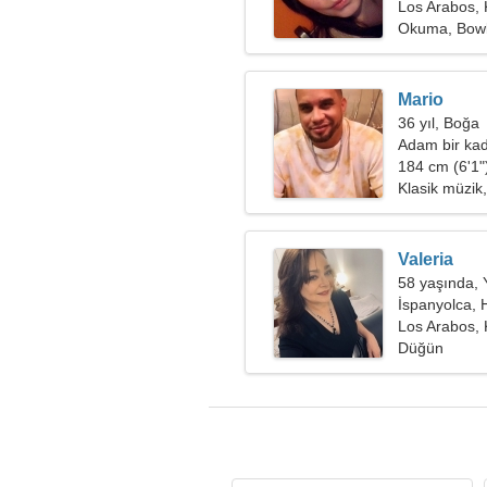
Los Arabos,
Okuma, Bowl
Mario
36 yıl, Boğa
Adam bir kad
184 cm (6'1")
Klasik müzik,
Valeria
58 yaşında,
İspanyolca,
Los Arabos,
Düğün