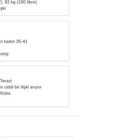
r
), 82 kg (180 libre)
işki
yan kadın 35-41
oloji
Terazi
n ciddi bir ilişki arıyor
 Küba