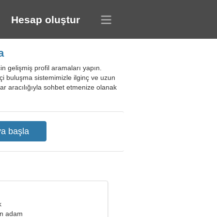
Hesap oluştur
a
in gelişmiş profil aramaları yapın.
miçi buluşma sistemimizle ilginç ve uzun
flar aracılığıyla sohbet etmenize olanak
k
an adam