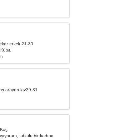
ekar erkek 21-30
 Küba
im
k
aş arayan kız29-31
 Koç
lışıyorum, tutkulu bir kadına