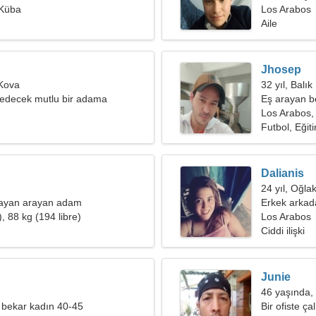
 Küba
Los Arabos
Aile
Jhosep
 Kova
32 yıl, Balık
s edecek mutlu bir adama
Eş arayan b
Los Arabos,
Futbol, Eğit
Dalianis
24 yıl, Oğla
bayan arayan adam
Erkek arkad
, 88 kg (194 libre)
Los Arabos
Ciddi ilişki
Junie
46 yaşında,
 bekar kadın 40-45
Bir ofiste ça