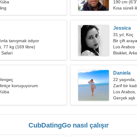
 Küba
ihtiyacım va
190 cm (6'3"
ing
Kısa süreli il
Jessica
31 yıl, Koç
ınla tanışmak istiyor
Bir çift ara
, 77 kg (169 libre)
Los Arabos
 Safari
Bisiklet, Arke
Daniela
 Yengeç
22 yaşında, 
 Hintçe konuşuyorum
Zarif bir kadı
 Küba
Los Arabos,
Gerçek aşk
CubDatingGo nasıl çalışır