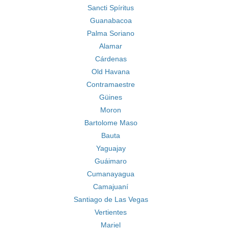
Sancti Spíritus
Guanabacoa
Palma Soriano
Alamar
Cárdenas
Old Havana
Contramaestre
Güines
Moron
Bartolome Maso
Bauta
Yaguajay
Guáimaro
Cumanayagua
Camajuaní
Santiago de Las Vegas
Vertientes
Mariel