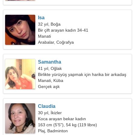
Isa
32 yıl, Boğa
Bir çift arayan kadın 34-41
Manati
Arabalar, Coğrafya
Samantha
41 yıl, Oğlak
Birlikte yürüyüş yapmak için harika bir arkadaş
arıyorum
Manati, Küba
Gerçek aşk
Claudia
30 yıl, İkizler
Koca arayan bekar kadın
163 cm (5'5"), 54 kg (119 libre)
Plaj, Badminton