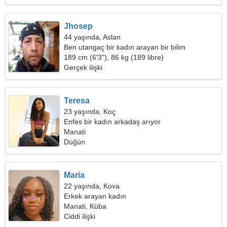
Jhosep
44 yaşında, Aslan
Ben utangaç bir kadın arayan bir bilim
profesörüyüm
189 cm (6'3"), 86 kg (189 libre)
Gerçek ilişki
Teresa
23 yaşında, Koç
Enfes bir kadın arkadaş arıyor
Manati
Düğün
Maria
22 yaşında, Kova
Erkek arayan kadın
Manati, Küba
Ciddi ilişki