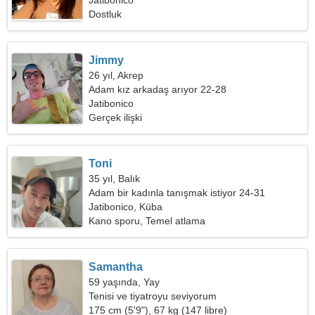
arıyorum
Jatibonico
Dostluk
Jimmy
26 yıl, Akrep
Adam kız arkadaş arıyor 22-28
Jatibonico
Gerçek ilişki
Toni
35 yıl, Balık
Adam bir kadınla tanışmak istiyor 24-31
Jatibonico, Küba
Kano sporu, Temel atlama
Samantha
59 yaşında, Yay
Tenisi ve tiyatroyu seviyorum
175 cm (5'9"), 67 kg (147 libre)