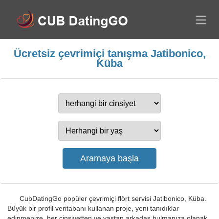
Ücretsiz çevrimiçi tanışma Jatibonico,
Küba
CubDatingGo popüler çevrimiçi flört servisi Jatibonico, Küba.
Büyük bir profil veritabanı kullanan proje, yeni tanıdıklar
edinmenize, her cinsiyetten ve yaştan arkadaş bulmanıza olanak