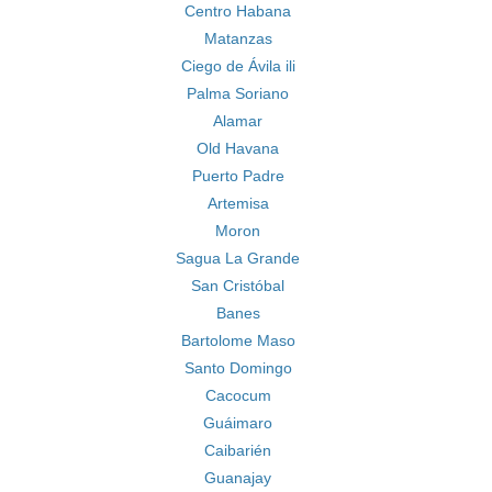
Centro Habana
Matanzas
Ciego de Ávila ili
Palma Soriano
Alamar
Old Havana
Puerto Padre
Artemisa
Moron
Sagua La Grande
San Cristóbal
Banes
Bartolome Maso
Santo Domingo
Cacocum
Guáimaro
Caibarién
Guanajay