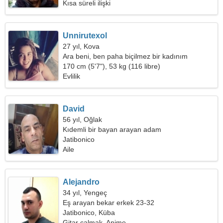
Kısa süreli ilişki
Unnirutexol
27 yıl, Kova
Ara beni, ben paha biçilmez bir kadınım
170 cm (5'7"), 53 kg (116 libre)
Evlilik
David
56 yıl, Oğlak
Kıdemli bir bayan arayan adam
Jatibonico
Aile
Alejandro
34 yıl, Yengeç
Eş arayan bekar erkek 23-32
Jatibonico, Küba
Gitar çalmak, Anime